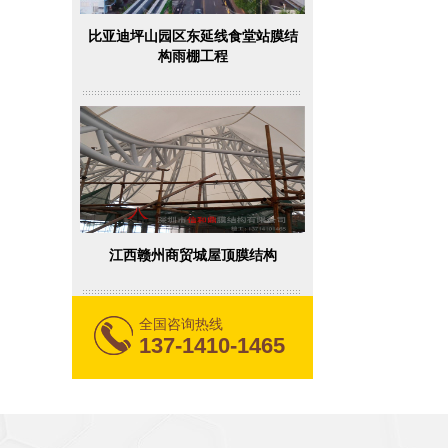
比亚迪坪山园区东延线食堂站膜结
构雨棚工程
江西赣州商贸城屋顶膜结构
全国咨询热线
137-1410-1465