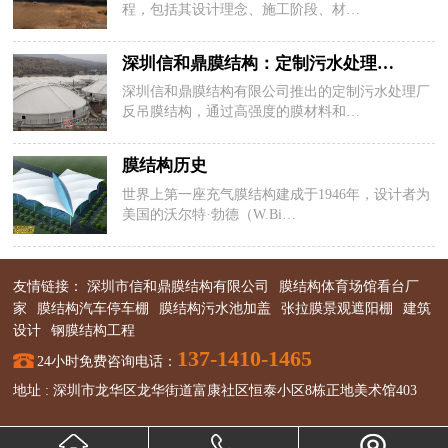
程，包括其设计理念、施工阶段、材…
深圳信和鼎膜结构：定制污水处理…
深圳信和鼎膜结构有限公司推出的定制污水处理厂
反吊膜结构，通过高强度的膜材料和…
膜结构历史
世界上第一座充气膜结构建成于1946年，设计者为
美国的沃尔特·勃德（W.Bi…
友情链接：
深圳市信和鼎膜结构有限公司
膜结构体育场馆看台厂
家
膜结构汽车停车棚
膜结构污水池加盖
张拉膜景观遮阳棚
建筑
设计
钢膜结构工程
137-1410-1465
24小时免费咨询电话：
地址 :
深圳市龙华区龙华街道富康社区恒泰小区8栋正地美术馆403